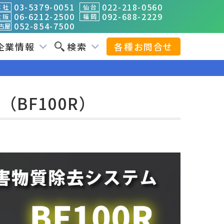
03-5379-0051
022-218-0560
 社
仙 台
06-6212-2500
092-688-2229
 阪
福 岡
052-854-7500
古屋
企業情報
検索
各種お問合せ
BF100R）