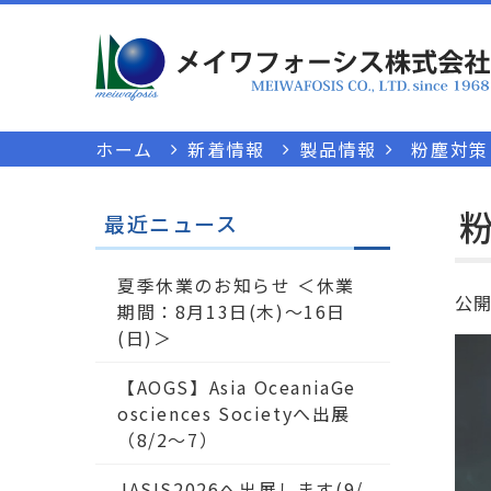
ホーム
新着情報
製品情報
粉塵対策
粉
最近ニュース
夏季休業のお知らせ ＜休業
公
期間：8月13日(木)～16日
(日)＞
【AOGS】Asia OceaniaGe
osciences Societyへ出展
（8/2～7）
JASIS2026へ出展します(9/