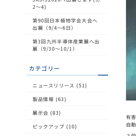
2～4)
第90回日本植物学会大会へ
出展（9/4〜6日）
第3回九州半導体産業展へ出
展（9/30～10/1）
カテゴリー
ニュースリリース
(51)
製品情報
(63)
展示会
(83)
有
自
ピックアップ
(10)
３段