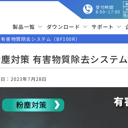
本
受付時間
大
8:00~17:00
名
製品一覧
ダウンロード
サポート
 有害物質除去システム（BF100R）
塵対策 有害物質除去システム（
開日：
2023年7月28日