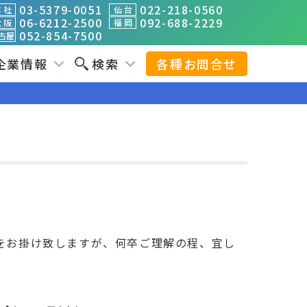
03-5379-0051
022-218-0560
 社
仙 台
06-6212-2500
092-688-2229
 阪
福 岡
052-854-7500
古屋
企業情報
検索
各種お問合せ
をお掛け致しますが、何卒ご理解の程、宜し