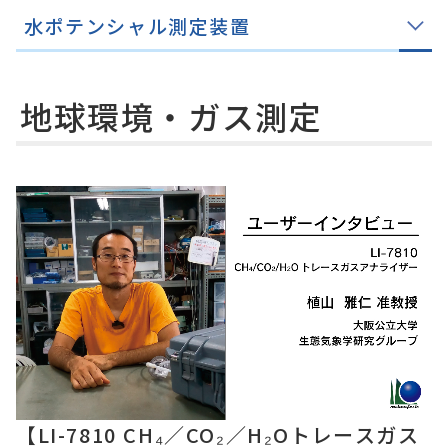
水ポテンシャル測定装置
地球環境・ガス測定
【LI-7810 CH₄／CO₂／H₂Oトレースガス