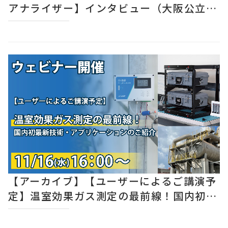
アナライザー】インタビュー（大阪公立大
学 生態気象学研究グループ 准教授 植
山 雅仁 先生）
【アーカイブ】【ユーザーによるご講演予
定】温室効果ガス測定の最前線！国内初最
新技術・アプリケーションのご紹介ウェビ
ナー（11/16）